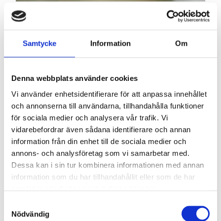
Kundsupport
Som kund hos oss har du alltid tillgång till support. Vi
Samtycke
Information
Om
hjälper dig snabbt att åtgärda problem.
Denna webbplats använder cookies
Vi använder enhetsidentifierare för att anpassa innehållet
och annonserna till användarna, tillhandahålla funktioner
för sociala medier och analysera vår trafik. Vi
vidarebefordrar även sådana identifierare och annan
information från din enhet till de sociala medier och
annons- och analysföretag som vi samarbetar med.
Dessa kan i sin tur kombinera informationen med annan
information som du har tillhandahållit eller som de har
samlat in när du har använt deras tjänster.
Samtyckesval
Nödvändig