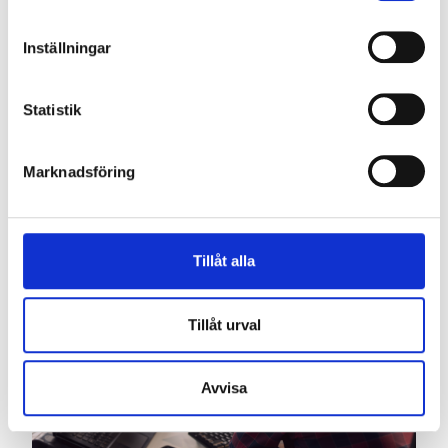
Inställningar
IT-konsultation
Statistik
Arbetar du med värdefull material och information?
Med vår backup – tjänst har du dokumenten i säkert
Marknadsföring
förvar. Varje dag hämtar och skyddar vår
programvara önskad data från din dator.
Tillåt alla
Tillåt urval
Avvisa