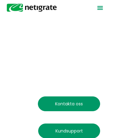
VI HJÄLPER FÖRETAG ATT
EFFEKTIVISERA IT
Systemutvecklare i
Göteborg
Kontakta oss
Kundsupport