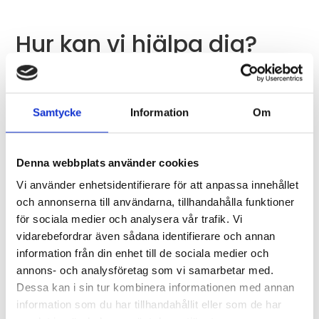
Hur kan vi hjälpa dig?
Namn
Samtycke
Information
Om
E-post
Denna webbplats använder cookies
Vi använder enhetsidentifierare för att anpassa innehållet
Ämne
och annonserna till användarna, tillhandahålla funktioner
för sociala medier och analysera vår trafik. Vi
vidarebefordrar även sådana identifierare och annan
information från din enhet till de sociala medier och
Meddelande
annons- och analysföretag som vi samarbetar med.
Dessa kan i sin tur kombinera informationen med annan
information som du har tillhandahållit eller som de har