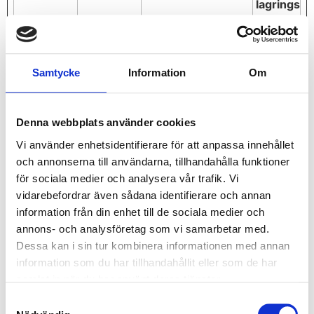
lagringstid
_GRECAPT
Google
Väntande
180
CHA
dagar
CookieCo
Cookiebot
Indikerar
1 år
Samtycke
Information
Om
nsent
medgivande för
cookies.
Denna webbplats använder cookies
elementor
www.netig
Used in context
Bestän
rate.se
with the website's
dig
Vi använder enhetsidentifierare för att anpassa innehållet
WordPress theme.
och annonserna till användarna, tillhandahålla funktioner
The cookie allows
för sociala medier och analysera vår trafik. Vi
the website owner
vidarebefordrar även sådana identifierare och annan
to implement or
information från din enhet till de sociala medier och
change the
annons- och analysföretag som vi samarbetar med.
website's content
Dessa kan i sin tur kombinera informationen med annan
in real-time.
information som du har tillhandahållit eller som de har
samlat in när du har använt deras tjänster.
rc::a
Google
This cookie is used
Bestän
to distinguish
dig
Samtyckesval